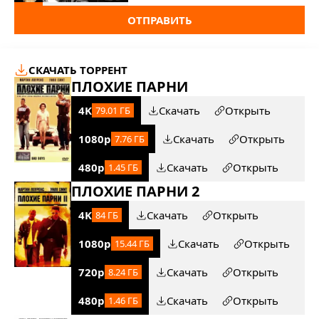
ОТПРАВИТЬ
СКАЧАТЬ ТОРРЕНТ
ПЛОХИЕ ПАРНИ
4K
Скачать
Открыть
79.01 ГБ
1080p
Скачать
Открыть
7.76 ГБ
480p
Скачать
Открыть
1.45 ГБ
ПЛОХИЕ ПАРНИ 2
4K
Скачать
Открыть
84 ГБ
1080p
Скачать
Открыть
15.44 ГБ
720p
Скачать
Открыть
8.24 ГБ
480p
Скачать
Открыть
1.46 ГБ