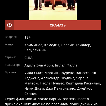
СКАЧАТЬ
Возраст:
18+
Жанр:
Криминал
,
Комедия
,
Боевик
,
Триллер
,
Зарубежный
Страна:
США
Режиссёр:
Адиль Эль Арби, Билал Фалла
В ролях:
Уилл Смит
,
Мартин Лоуренс
,
Ванесса Энн
Хадженс
,
Александр Людвиг
,
Чарльз
Мелтон
,
Паола Нуньес
,
Кейт дель Кастильо
,
Ники Джем
,
Джо Пантольяно
,
Джейкоб
Скипио
Серия фильмов «Плохие парни» рассказывает о
приключениях двух не по правилам полицейских из