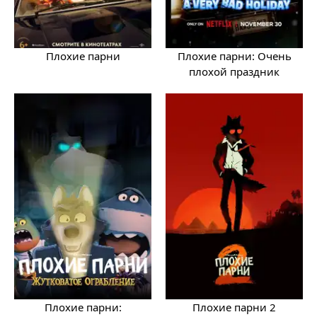
Плохие парни
Плохие парни: Очень
плохой праздник
Плохие парни:
Плохие парни 2