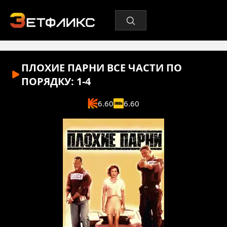
ПЛОХИЕ ПАРНИ ВСЕ ЧАСТИ ПО
ПОРЯДКУ: 1-4
6.60
6.60