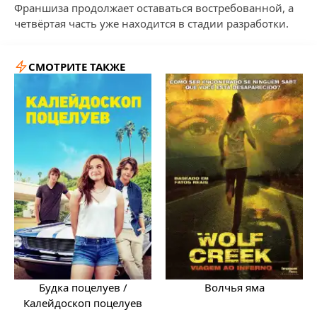
Франшиза продолжает оставаться востребованной, а
четвёртая часть уже находится в стадии разработки.
СМОТРИТЕ ТАКЖЕ
Будка поцелуев /
Волчья яма
Калейдоскоп поцелуев