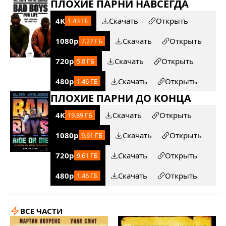
ПЛОХИЕ ПАРНИ НАВСЕГДА
4K
Скачать
Открыть
1.43 ГБ
1080p
Скачать
Открыть
7.27 ГБ
720p
Скачать
Открыть
5.8 ГБ
480p
Скачать
Открыть
1.46 ГБ
ПЛОХИЕ ПАРНИ ДО КОНЦА
4K
Скачать
Открыть
19.89 ГБ
1080p
Скачать
Открыть
9.61 ГБ
720p
Скачать
Открыть
9.61 ГБ
480p
Скачать
Открыть
1.46 ГБ
ВСЕ ЧАСТИ